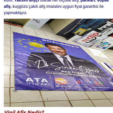
edilir.
Taksim afişçi
olarak her ölçüde afiş,
pankart
,
sopalı
afiş
, kuşgözü çakılı afiş imalatını uygun fiyat garantisi ile
yapmaktayız.
Vinil Afiş Nedir?