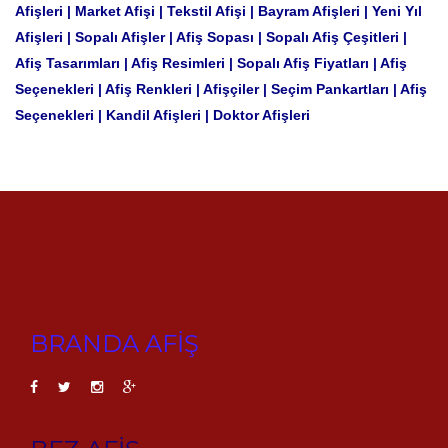
Afişleri | Market Afişi | Tekstil Afişi | Bayram Afişleri | Yeni Yıl
Afişleri | Sopalı Afişler | Afiş Sopası | Sopalı Afiş Çeşitleri |
Afiş Tasarımları | Afiş Resimleri | Sopalı Afiş Fiyatları | Afiş
Seçenekleri | Afiş Renkleri | Afişçiler | Seçim Pankartları | Afiş
Seçenekleri | Kandil Afişleri | Doktor Afişleri
BRANDA AFİŞ