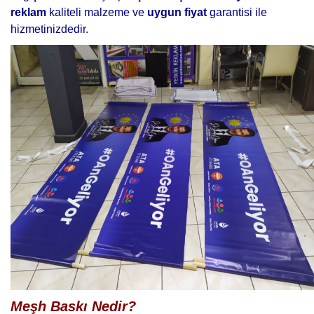
reklam
kaliteli malzeme ve
uygun fiyat
garantisi ile
hizmetinizdedir.
Meşh Baskı Nedir?