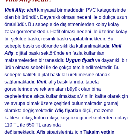
Vinil Afiş; vinil
kimyasal bir maddedir. PVC kategorisinde
olan bir üründür. Dayanıklı olması nedeni ile oldukça uzun
ömürlüdür. Bu sebeple de dış etmenlerden kolay kolay
zarar görmemektedir. Hafif olması nedeni ile üzerine kolay
bir şekilde baskı, resimli baskı yapılabilmektedir. Bu
sebeple baskı sektöründe sıklıkla kullanılmaktadır.
Vinil
Afiş
, dijital baskı sektöründe en fazla kullanılan
malzemelerden bir tanesidir.
Uygun fiyatlı
ve dayanıklı bir
ürün olması sebebi ile de çokça tercih edilmektedir. Bu
sebeple kaliteli dijital baskılar üretilmesine olanak
sağlamaktadır.
Vinil
, afiş baskılarında, tabela
görsellerinde ve reklam alanı büyük olan bina
cephelerinde sıkça kullanılmaktadır.Vinilin kalite olarak çin
ve avrupa olmak üzere çeşitleri bulunmaktadır, gramaj
olarakta değişmektedir.
Afiş fiyatları
ölçü, malzeme
kalitesi, dikiş, kolon dikişi, kuşgözü gibi etkenlerden dolayı
110 TL ile 650 TL arasında
değişmektedir.
Afiş
siparişleriniz için
Taksim
yetkin