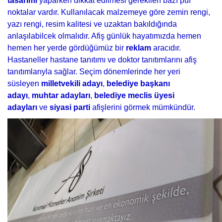
tasarımı
yaparken dikkat edilmesi gerekilen bazı püf
noktalar vardır. Kullanılacak malzemeye göre zemin rengi,
yazı rengi, resim kalitesi ve uzaktan bakıldığında
anlaşılabilcek olmalıdır. Afiş günlük hayatımızda hemen
hemen her yerde gördüğümüz bir
reklam
aracıdır.
Hastaneller hastane tanıtımı ve doktor tanıtımlarını afiş
tanıtımlarıyla sağlar. Seçim dönemlerinde her yeri
süsleyen
milletvekili adayı
,
belediye başkanı
adayı
,
muhtar adayları
,
belediye meclis üyesi
adayları
ve
siyasi parti
afişlerini görmek mümkündür.