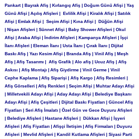
Pankart | Bayrak Afiş | Kırlangıç Afiş | Doğum Günü Afişi | Yaş
Günü Afişi | Açılış Afişleri | Evlilik Afişi | Kiralık Afişi | Satılık
Afişi | Emlak Afişi | Seçim Afişi | Kına Afişi | Düğün Afişi
| Nişan Afişleri | Sünnet Afişi | Baby Shower Afişleri | Okul
Afişi | Araba Afişi | İndirim Afişleri | Kampanya Afişleri | İşçi
İlanı Afişleri | Eleman İlanı | Usta İlanı | Çırak İlanı | Dijital
Baskı Afiş | Yazı Kesim Afişi | Branda Afiş | Vinil Afiş | Meşh
Afiş | Afiş Tasarımı | Afiş Grafik | Alo afiş | Ucuz Afiş | Afiş
Askısı | Afiş Montajı | Afiş Giydirme | Vinil Germe | Vinil
Cephe Kaplama | Afiş Siparişi | Afiş Kargo | Afiş Resimleri |
Afiş Görselleri | Afiş Renkleri | Seçim Afişi | Muhtar Adayı Afişi
| Milletvekili Adayı Afişi | Aday Adayı Afişi | Belediye Başkanı
Adayı Afişi | Afiş Çeşitleri | Dijital Baskı Fiyatları | Güncel Afiş
Fiyatları | Seri Afiş İmalatı | Özel Gün ve Gece Duyuru Afişleri
| Belediye Afişleri | Hastane Afişleri | Dükkan Afişi | İşyeri
Afişleri | Afiş Fiyatları | Afişçi İletişim | Afiş Firmaları | Duyuru
Afişleri | Mevlid Afişleri | Kandil Kutlama Afişleri | Siyasi Parti