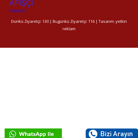
AFİŞÇİ
PANKART
Dünkü Ziyaretçi: 130 | Bugünkü Ziyaretçi: 116 | Tasarım:
yetkin
reklam