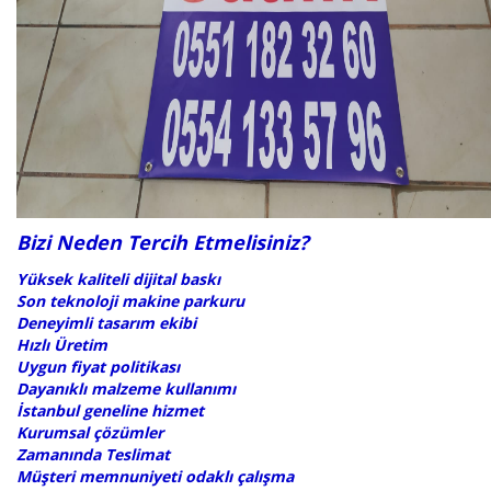
Bizi Neden Tercih Etmelisiniz?
Yüksek kaliteli dijital baskı
Son teknoloji makine parkuru
Deneyimli tasarım ekibi
Hızlı Üretim
Uygun fiyat politikası
Dayanıklı malzeme kullanımı
İstanbul geneline hizmet
Kurumsal çözümler
Zamanında Teslimat
Müşteri memnuniyeti odaklı çalışma