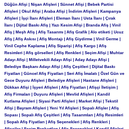
Düğün Afişi | Nişan Afişleri | Sünnet Afişi | Bebek Partisi
Afişleri | Okul Afişi | Araba Afişi | İndirim Afişleri | Kampanya
Afişleri | İşçi İlanı Afişleri | Eleman İlanı | Usta İlanı | Çırak
İlanı | Dijital Baskı Afiş | Yazı Kesim Afişi | Branda Afiş | Vinil
Afiş | Meşh Afiş | Afiş Tasarımı | Afiş Grafik | Alo etiketi | Ucuz
Afiş | Afiş Askısı | Afiş Montajı | Afiş Giydirme | Vinil Germe |
Vinil Cephe Kaplama | Afiş Siparişi | Afiş Kargo | Afiş
Resimleri | Afiş görselleri | Afiş Renkleri | Seçim Afişi | Muhtar
Adayı Afişi | Milletvekili Adayı Afişi | Aday Adayı Afişi |
Belediye Başkanı Adayı Afişi | Afiş Çeşitleri | Dijital Baskı
Fiyatları | Güncel Afiş Fiyatları | Seri Afiş İmalatı | Özel Gün ve
Gece Duyuru Afişleri | Belediye Afişleri | Hastane Afişleri |
Dükkan Afişi | İşyeri Afişleri | Afiş Fiyatları | Afişçi İletişim |
Afiş Firmaları | Duyuru Afişleri | Mevlid Afişleri | Kandil
Kutlama Afişleri | Siyasi Parti Afişleri | Market Afişi | Tekstil
Afişi | Bayram Afişleri | Yeni Yıl Afişleri | Sopalı Afişler | Afiş
Sopası | Sopalı Afiş Çeşitleri | Afiş Tasarımları | Afiş Resimleri
| Sopalı Afiş Fiyatları | Afiş Seçenekleri | Afiş Renkleri |
Afişçiler | Seçim Pankartları | Afiş Seçenekleri | Kandil Afişleri