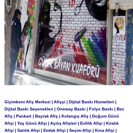
Giyimkent Afiş Merkezi | Afişçi | Dijital Baskı Hizmetleri |
Dijital Baskı Seçenekleri | Oneway Baskı | Folyo Baskı | Bez
Afiş | Pankart | Bayrak Afiş | Kırlangıç ​​Afiş | Doğum Günü
Afişi | Yaş Günü Afişi | Açılış Afişleri | Evlilik Afişi | Kiralık
Afişi | Satılık Afişi | Emlak Afişi | Seçim Afişi | Kına Afişi |