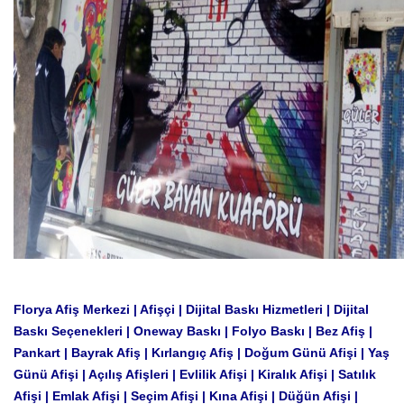
Florya Afiş Merkezi | Afişçi | Dijital Baskı Hizmetleri | Dijital
Baskı Seçenekleri | Oneway Baskı | Folyo Baskı | Bez Afiş |
Pankart | Bayrak Afiş | Kırlangıç ​​Afiş | Doğum Günü Afişi | Yaş
Günü Afişi | Açılış Afişleri | Evlilik Afişi | Kiralık Afişi | Satılık
Afişi | Emlak Afişi | Seçim Afişi | Kına Afişi | Düğün Afişi |