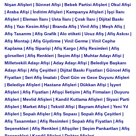
Nişan Afişleri | Sünnet Afişi | Bebek Partisi Afişleri | Okul Afişi
| Araba Afişi | İndirim Afişleri | Kampanya Afişleri | İşçi İlanı
Afişleri | Eleman İlanı | Usta İlanı | Çırak İlanı | Dijital Baskı
Afiş | Yazı Kesim Afişi | Branda Afiş | Vinil Afiş | Meşh Afiş |
Afiş Tasarımı | Afiş Grafik | Alo etiketi | Ucuz Afiş | Afiş Askısı |
Afiş Montajı | Afiş Giydirme | Vinil Germe | Vinil Cephe
Kaplama | Afiş Siparişi | Afiş Kargo | Afiş Resimleri | Afiş
görselleri | Afiş Renkleri | Seçim Afişi | Muhtar Adayı Afişi |
Milletvekili Adayı Afişi | Aday Adayı Afişi | Belediye Başkanı
Adayı Afişi | Afiş Çeşitleri | Dijital Baskı Fiyatları | Güncel Afiş
Fiyatları | Seri Afiş İmalatı | Özel Gün ve Gece Duyuru Afişleri
| Belediye Afişleri | Hastane Afişleri | Dükkan Afişi | İşyeri
Afişleri | Afiş Fiyatları | Afişçi İletişim | Afiş Firmaları | Duyuru
Afişleri | Mevlid Afişleri | Kandil Kutlama Afişleri | Siyasi Parti
Afişleri | Market Afişi | Tekstil Afişi | Bayram Afişleri | Yeni Yıl
Afişleri | Sopalı Afişler | Afiş Sopası | Sopalı Afiş Çeşitleri |
Afiş Tasarımları | Afiş Resimleri | Sopalı Afiş Fiyatları | Afiş
Seçenekleri | Afiş Renkleri | Afişçiler | Seçim Pankartları | Afiş
Seçenekleri | Kandil Afişleri | Doktor Afişleri