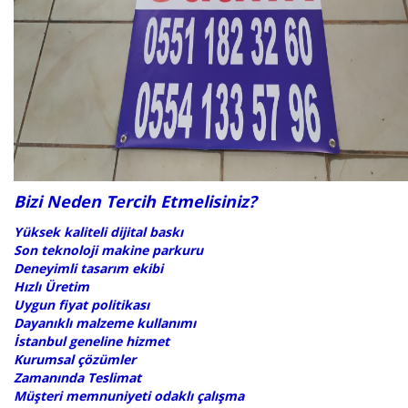
Bizi Neden Tercih Etmelisiniz?
Yüksek kaliteli dijital baskı
Son teknoloji makine parkuru
Deneyimli tasarım ekibi
Hızlı Üretim
Uygun fiyat politikası
Dayanıklı malzeme kullanımı
İstanbul geneline hizmet
Kurumsal çözümler
Zamanında Teslimat
Müşteri memnuniyeti odaklı çalışma