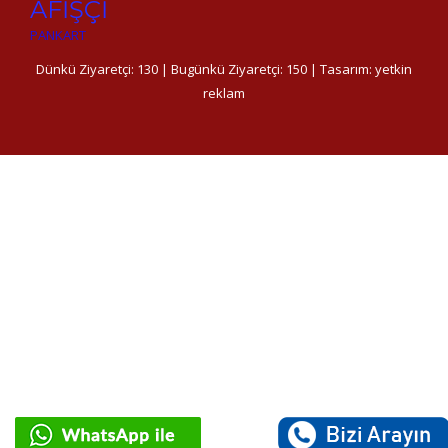
AFİŞÇİ
PANKART
Dünkü Ziyaretçi: 130 | Bugünkü Ziyaretçi: 150 | Tasarım:
yetkin
reklam