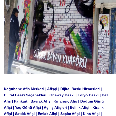
Kağıthane Afiş Merkezi | Afişçi | Dijital Baskı Hizmetleri |
Dijital Baskı Seçenekleri | Oneway Baskı | Folyo Baskı | Bez
Afiş | Pankart | Bayrak Afiş | Kırlangıç ​​Afiş | Doğum Günü
Afişi | Yaş Günü Afişi | Açılış Afişleri | Evlilik Afişi | Kiralık
Afişi | Satılık Afişi | Emlak Afişi | Seçim Afişi | Kına Afişi |