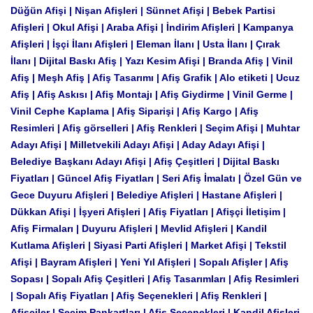
Düğün Afişi | Nişan Afişleri | Sünnet Afişi | Bebek Partisi
Afişleri | Okul Afişi | Araba Afişi | İndirim Afişleri | Kampanya
Afişleri | İşçi İlanı Afişleri | Eleman İlanı | Usta İlanı | Çırak
İlanı | Dijital Baskı Afiş | Yazı Kesim Afişi | Branda Afiş | Vinil
Afiş | Meşh Afiş | Afiş Tasarımı | Afiş Grafik | Alo etiketi | Ucuz
Afiş | Afiş Askısı | Afiş Montajı | Afiş Giydirme | Vinil Germe |
Vinil Cephe Kaplama | Afiş Siparişi | Afiş Kargo | Afiş
Resimleri | Afiş görselleri | Afiş Renkleri | Seçim Afişi | Muhtar
Adayı Afişi | Milletvekili Adayı Afişi | Aday Adayı Afişi |
Belediye Başkanı Adayı Afişi | Afiş Çeşitleri | Dijital Baskı
Fiyatları | Güncel Afiş Fiyatları | Seri Afiş İmalatı | Özel Gün ve
Gece Duyuru Afişleri | Belediye Afişleri | Hastane Afişleri |
Dükkan Afişi | İşyeri Afişleri | Afiş Fiyatları | Afişçi İletişim |
Afiş Firmaları | Duyuru Afişleri | Mevlid Afişleri | Kandil
Kutlama Afişleri | Siyasi Parti Afişleri | Market Afişi | Tekstil
Afişi | Bayram Afişleri | Yeni Yıl Afişleri | Sopalı Afişler | Afiş
Sopası | Sopalı Afiş Çeşitleri | Afiş Tasarımları | Afiş Resimleri
| Sopalı Afiş Fiyatları | Afiş Seçenekleri | Afiş Renkleri |
Afişçiler | Seçim Pankartları | Afiş Seçenekleri | Kandil Afişleri