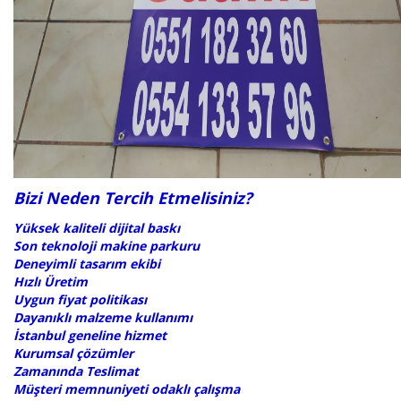
Bizi Neden Tercih Etmelisiniz?
Yüksek kaliteli dijital baskı
Son teknoloji makine parkuru
Deneyimli tasarım ekibi
Hızlı Üretim
Uygun fiyat politikası
Dayanıklı malzeme kullanımı
İstanbul geneline hizmet
Kurumsal çözümler
Zamanında Teslimat
Müşteri memnuniyeti odaklı çalışma