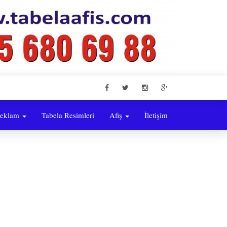
eklam
Tabela Resimleri
Afiş
İletişim