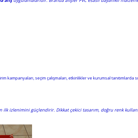
a afiş
uygulamalarıdır. Branda afişler PVC esaslı dayanıklı malzemel
rim kampanyaları, seçim çalışmaları, etkinlikler ve kurumsal tanıtımlarda sık
n ilk izlenimini güçlendirir. Dikkat çekici tasarım, doğru renk kulla