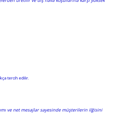
erden üretilir ve dış hava koşullarına karşı yüksek
ça tercih edilir.
nımı ve net mesajlar sayesinde müşterilerin ilğisini