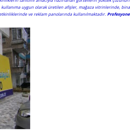
nliklerin tanıtımı amacıyla hazırlanan görsellerin yüksek çözünürlük
kullanıma uygun olarak üretilen afişler, mağaza vitrinlerinde, bin
etkinliklerinde ve reklam panolarında kullanılmaktadır.
Profesyonel