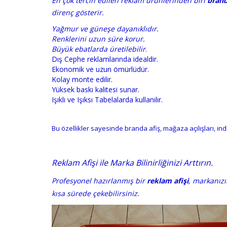
En çok tercih edilen reklam ürünlerinden biri
brand
direnç gösterir.
Yağmur ve güneşe dayanıklıdır.
Renklerini uzun süre korur.
Büyük ebatlarda üretilebilir
.
Dış Cephe reklamlarında idealdir.
Ekonomik ve uzun ömürlüdür.
Kolay monte edilir.
Yüksek baskı kalitesi sunar.
Işıklı ve Işıksı Tabelalarda kullanılır.
Bu özellikler sayesinde branda afiş, mağaza açılışları, indi
Reklam Afişi ile Marka Bilinirliğinizi Arttırın.
Profesyonel hazırlanmış bir
reklam afişi
, markanızı
kısa sürede çekebilirsiniz.