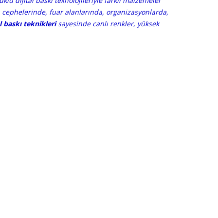
lü dijital baskı teknolojileriyle farklı malzemeler
a cephelerinde, fuar alanlarında, organizasyonlarda,
 baskı teknikleri
sayesinde canlı renkler, yüksek