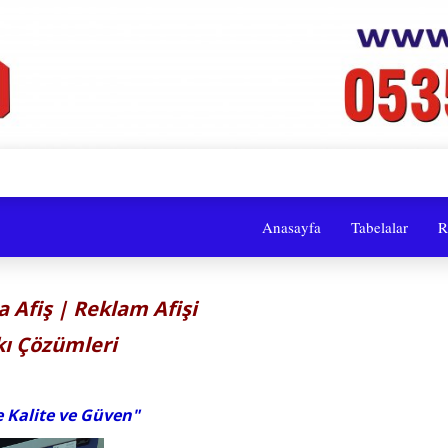
Anasayfa
Tabelalar
R
a Afiş | Reklam Afişi
kı Çözümleri
e Kalite ve Güven"