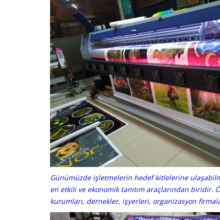
Günümüzde işletmelerin hedef kitlelerine ulaşabilme
en etkili ve ekonomik tanıtım araçlarından biridir. Ö
kurumları, dernekler, işyerleri, organizasyon firmala