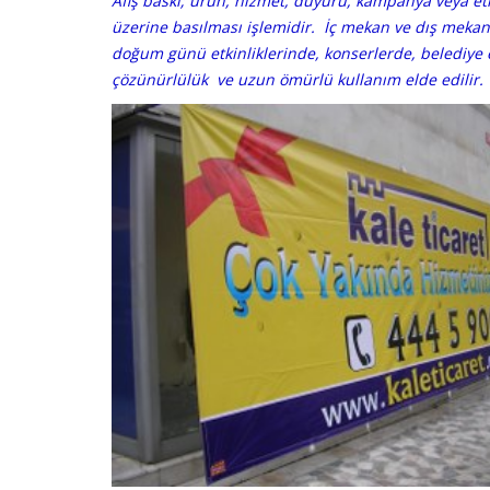
Afiş baskı; ürün, hizmet, duyuru, kampanya veya etki
üzerine basılması işlemidir. İç mekan ve dış mekan 
doğum günü etkinliklerinde, konserlerde, belediye 
çözünürlülük ve uzun ömürlü kullanım elde edilir.